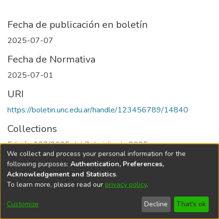
Fecha de publicación en boletín
2025-07-07
Fecha de Normativa
2025-07-01
URI
https://boletin.unc.edu.ar/handle/123456789/14840
Collections
Edición 007/2025 del 7 de julio de 2025
We collect and process your personal information for the
following purposes:
Authentication, Preferences,
Acknowledgement and Statistics
.
To learn more, please read our
privacy policy
.
Universidad Nacional de Córdoba
Customize
Decline
That's ok