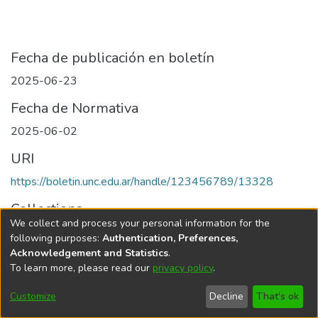
Fecha de publicación en boletín
2025-06-23
Fecha de Normativa
2025-06-02
URI
https://boletin.unc.edu.ar/handle/123456789/13328
Collections
We collect and process your personal information for the
Edición 005/2025 del 23 de junio de 2025
following purposes:
Authentication, Preferences,
Acknowledgement and Statistics
.
To learn more, please read our
privacy policy
.
Universidad Nacional de Córdoba
Customize
Decline
That's ok