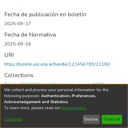
Fecha de publicación en boletín
2025-09-17
Fecha de Normativa
2025-09-16
URI
https://boletin.unc.edu.ar/handle/123456789/22180
Collections
Edición 056/2025 del 17 de septiembre de 2025
We collect and process your personal information for the
following purposes:
Authentication, Preferences,
Acknowledgement and Statistics
.
To learn more, please read our
privacy policy
.
Universidad Nacional de Córdoba
Customize
Decline
That's ok