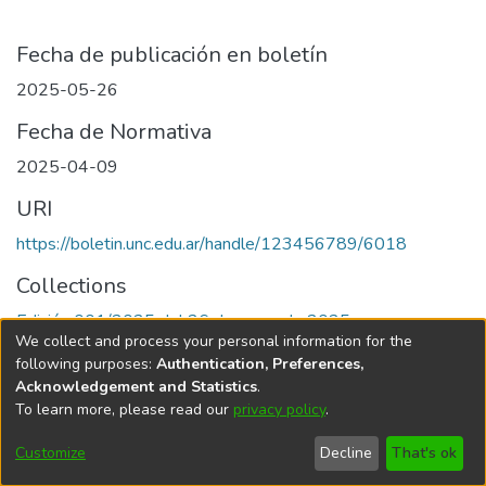
Fecha de publicación en boletín
2025-05-26
Fecha de Normativa
2025-04-09
URI
https://boletin.unc.edu.ar/handle/123456789/6018
Collections
Edición 001/2025 del 26 de mayo de 2025
We collect and process your personal information for the
following purposes:
Authentication, Preferences,
Acknowledgement and Statistics
.
To learn more, please read our
privacy policy
.
Universidad Nacional de Córdoba
Customize
Decline
That's ok