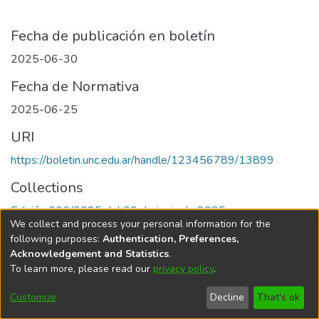
Fecha de publicación en boletín
2025-06-30
Fecha de Normativa
2025-06-25
URI
https://boletin.unc.edu.ar/handle/123456789/13899
Collections
Edición 006/2025 del 30 de junio de 2025
We collect and process your personal information for the
following purposes:
Authentication, Preferences,
Acknowledgement and Statistics
.
To learn more, please read our
privacy policy
.
Universidad Nacional de Córdoba
Customize
Decline
That's ok