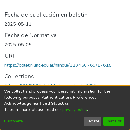
Fecha de publicación en boletín
2025-08-11
Fecha de Normativa
2025-08-05
URI
https://boletin.unc.edu.ar/handle/123456789/17815
Collections
Edición 031/2025 del 11 de agosto de 2025
We collect and process your personal information for the
following purposes:
Authentication, Preferences,
Acknowledgement and Statistics
.
To learn more, please read our
privacy policy
.
Universidad Nacional de Córdoba
Customize
Decline
That's ok