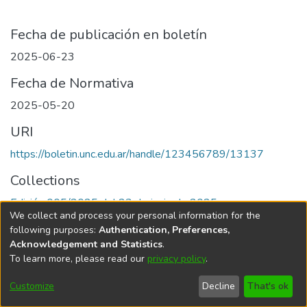
Fecha de publicación en boletín
2025-06-23
Fecha de Normativa
2025-05-20
URI
https://boletin.unc.edu.ar/handle/123456789/13137
Collections
Edición 005/2025 del 23 de junio de 2025
We collect and process your personal information for the
following purposes:
Authentication, Preferences,
Acknowledgement and Statistics
.
To learn more, please read our
privacy policy
.
Universidad Nacional de Córdoba
Customize
Decline
That's ok