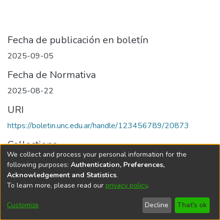
Fecha de publicación en boletín
2025-09-05
Fecha de Normativa
2025-08-22
URI
https://boletin.unc.edu.ar/handle/123456789/20873
Collections
We collect and process your personal information for the
Edición 049/2025 del 5 de septiembre de 2025
following purposes:
Authentication, Preferences,
Acknowledgement and Statistics
.
To learn more, please read our
privacy policy
.
Universidad Nacional de Córdoba
Customize
Decline
That's ok