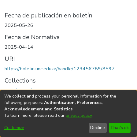
Fecha de publicación en boletín
2025-05-26
Fecha de Normativa
2025-04-14
URI
https://boletin.unc.edu.ar/handle/123456789/8597
Collections
Edición 001/2025 del 26 de mayo de 2025
We collect and process your personal information for the
following purposes:
Authentication, Preferences,
Acknowledgement and Statistics
.
To learn more, please read our
privacy policy
.
Universidad Nacional de Córdoba
Customize
Decline
That's ok