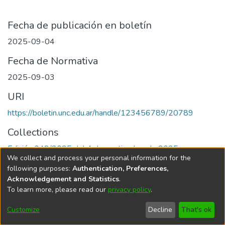
Fecha de publicación en boletín
2025-09-04
Fecha de Normativa
2025-09-03
URI
https://boletin.unc.edu.ar/handle/123456789/20789
Collections
Edición 048/2025 del 4 de septiembre de 2025
We collect and process your personal information for the
following purposes:
Authentication, Preferences,
Acknowledgement and Statistics
.
To learn more, please read our
privacy policy
.
Universidad Nacional de Córdoba
Customize
Decline
That's ok