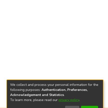
We collect and process your personal information for the
following purposes:
Authentication, Preferences,
Acknowledgement and Statistics
.
To learn more, please read our
privacy policy
.