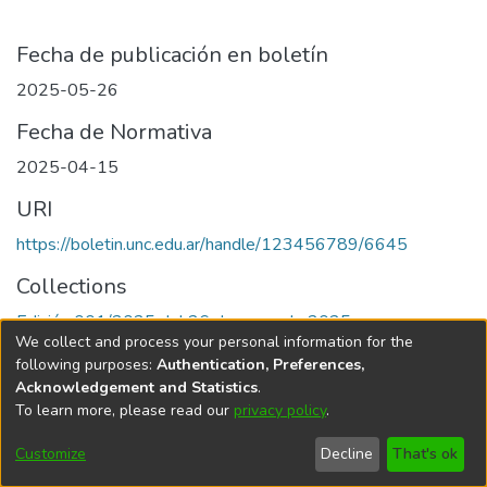
Fecha de publicación en boletín
2025-05-26
Fecha de Normativa
2025-04-15
URI
https://boletin.unc.edu.ar/handle/123456789/6645
Collections
Edición 001/2025 del 26 de mayo de 2025
We collect and process your personal information for the
following purposes:
Authentication, Preferences,
Acknowledgement and Statistics
.
To learn more, please read our
privacy policy
.
Universidad Nacional de Córdoba
Customize
Decline
That's ok