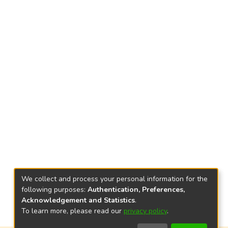
We collect and process your personal information for the
following purposes:
Authentication, Preferences,
Acknowledgement and Statistics
.
To learn more, please read our
privacy policy
.