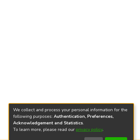
We collect and process your personal information for the
following purposes:
Authentication, Preferences,
Acknowledgement and Statistics
.
To learn more, please read our
privacy policy
.