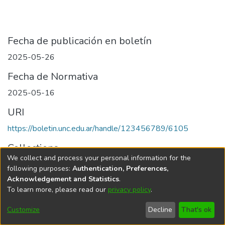
Fecha de publicación en boletín
2025-05-26
Fecha de Normativa
2025-05-16
URI
https://boletin.unc.edu.ar/handle/123456789/6105
Collections
We collect and process your personal information for the
Edición 001/2025 del 26 de mayo de 2025
following purposes:
Authentication, Preferences,
Acknowledgement and Statistics
.
To learn more, please read our
privacy policy
.
Universidad Nacional de Córdoba
Customize
Decline
That's ok