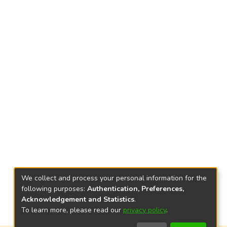
We collect and process your personal information for the
following purposes:
Authentication, Preferences,
Acknowledgement and Statistics
.
To learn more, please read our
privacy policy
.