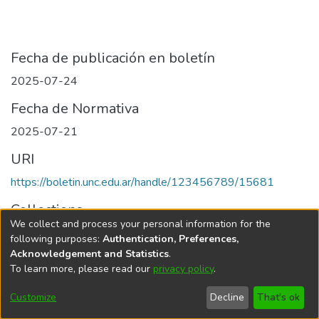
Fecha de publicación en boletín
2025-07-24
Fecha de Normativa
2025-07-21
URI
https://boletin.unc.edu.ar/handle/123456789/15681
Collections
We collect and process your personal information for the
Edición 019/2025 del 24 de julio de 2025
following purposes:
Authentication, Preferences,
Acknowledgement and Statistics
.
To learn more, please read our
privacy policy
.
Universidad Nacional de Córdoba
Customize
Decline
That's ok