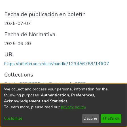
Fecha de publicación en boletín
2025-07-07
Fecha de Normativa
2025-06-30
URI
https://boletin.unc.edu.ar/handle/123456789/14607
Collections
Edición 007/2025 del 7 de julio de 2025
We collect and process your personal information for the
following purposes:
Authentication, Preferences,
Acknowledgement and Statistics
.
To learn more, please read our
privacy policy
.
Universidad Nacional de Córdoba
Customize
Decline
That's ok