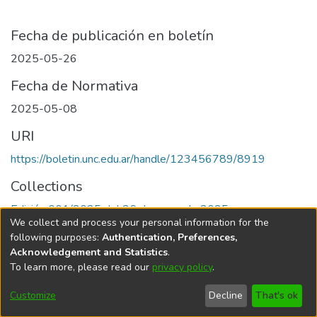
Fecha de publicación en boletín
2025-05-26
Fecha de Normativa
2025-05-08
URI
https://boletin.unc.edu.ar/handle/123456789/8919
Collections
Edición 001/2025 del 26 de mayo de 2025
We collect and process your personal information for the
following purposes:
Authentication, Preferences,
Acknowledgement and Statistics
.
To learn more, please read our
privacy policy
.
Universidad Nacional de Córdoba
Customize
Decline
That's ok