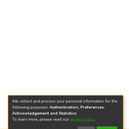
We collect and process your personal information for the
following purposes:
Authentication, Preferences,
Acknowledgement and Statistics
.
To learn more, please read our
privacy policy
.