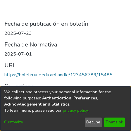
Fecha de publicación en boletín
2025-07-23
Fecha de Normativa
2025-07-01
URI
https://boletin.unc.edu.ar/handle/123456789/15485
Collections
We collect and process your personal information for the
Edición 018/2025 del 23 de julio de 2025
following purposes:
Authentication, Preferences,
Acknowledgement and Statistics
.
To learn more, please read our
privacy policy
.
Universidad Nacional de Córdoba
Customize
Decline
That's ok