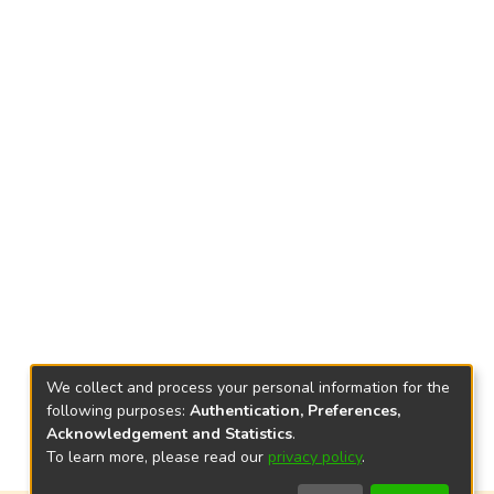
We collect and process your personal information for the
following purposes:
Authentication, Preferences,
Acknowledgement and Statistics
.
To learn more, please read our
privacy policy
.