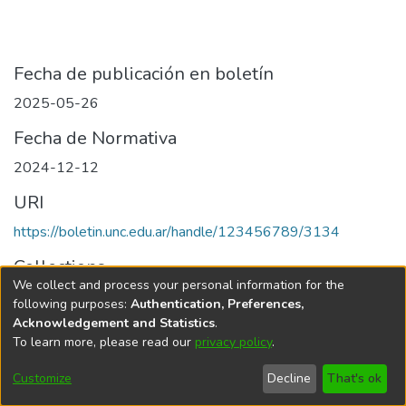
Fecha de publicación en boletín
2025-05-26
Fecha de Normativa
2024-12-12
URI
https://boletin.unc.edu.ar/handle/123456789/3134
Collections
We collect and process your personal information for the
Edición 001/2025 del 26 de mayo de 2025
following purposes:
Authentication, Preferences,
Acknowledgement and Statistics
.
To learn more, please read our
privacy policy
.
Universidad Nacional de Córdoba
Customize
Decline
That's ok