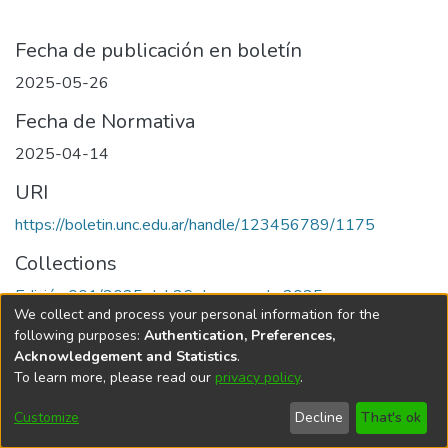
Fecha de publicación en boletín
2025-05-26
Fecha de Normativa
2025-04-14
URI
https://boletin.unc.edu.ar/handle/123456789/1175
Collections
Edición 001/2025 del 26 de mayo de 2025
We collect and process your personal information for the
following purposes:
Authentication, Preferences,
Acknowledgement and Statistics
.
To learn more, please read our
privacy policy
.
Universidad Nacional de Córdoba
Customize
Decline
That's ok