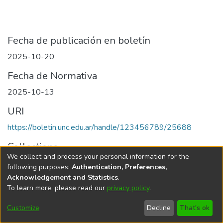
Fecha de publicación en boletín
2025-10-20
Fecha de Normativa
2025-10-13
URI
https://boletin.unc.edu.ar/handle/123456789/25688
Collections
We collect and process your personal information for the
Edición 077/2025 del 20 de octubre de 2025
following purposes:
Authentication, Preferences,
Acknowledgement and Statistics
.
To learn more, please read our
privacy policy
.
Universidad Nacional de Córdoba
Customize
Decline
That's ok