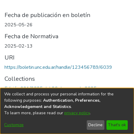
Fecha de publicación en boletín
2025-05-26
Fecha de Normativa
2025-02-13
URI
https://boletin.unc.edu.ar/handle/123456789/6039
Collections
Edición 001/2025 del 26 de mayo de 2025
We collect and process your personal information for the
following purposes:
Authentication, Preferences,
Acknowledgement and Statistics
.
To learn more, please read our
privacy policy
.
Universidad Nacional de Córdoba
Customize
Decline
That's ok