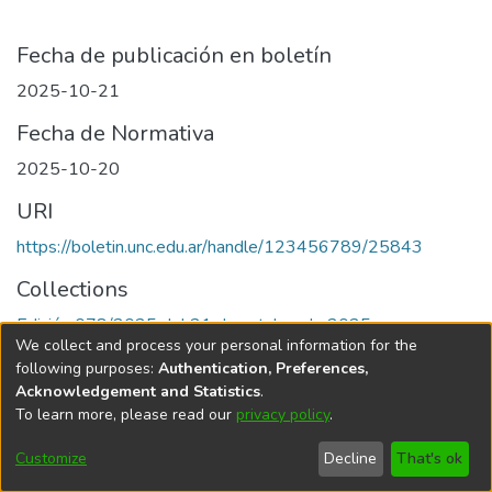
Fecha de publicación en boletín
2025-10-21
Fecha de Normativa
2025-10-20
URI
https://boletin.unc.edu.ar/handle/123456789/25843
Collections
Edición 078/2025 del 21 de octubre de 2025
We collect and process your personal information for the
following purposes:
Authentication, Preferences,
Acknowledgement and Statistics
.
To learn more, please read our
privacy policy
.
Universidad Nacional de Córdoba
Customize
Decline
That's ok