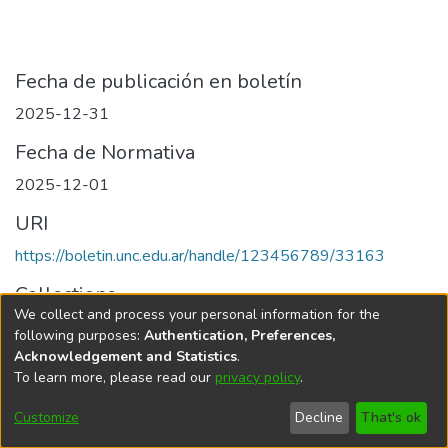
Fecha de publicación en boletín
2025-12-31
Fecha de Normativa
2025-12-01
URI
https://boletin.unc.edu.ar/handle/123456789/33163
Collections
We collect and process your personal information for the
Edición 125/2025 del 31 de diciembre de 2025
following purposes:
Authentication, Preferences,
Acknowledgement and Statistics
.
To learn more, please read our
privacy policy
.
Universidad Nacional de Córdoba
Customize
Decline
That's ok