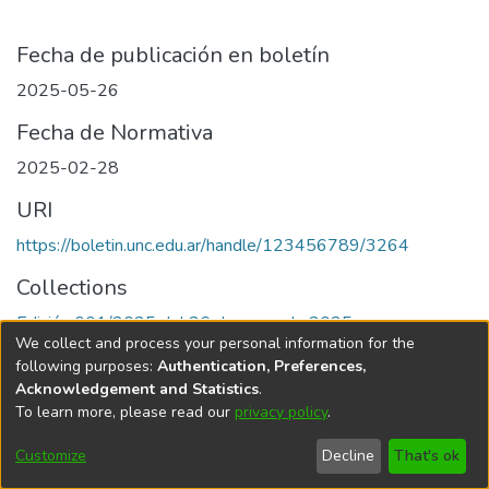
Fecha de publicación en boletín
2025-05-26
Fecha de Normativa
2025-02-28
URI
https://boletin.unc.edu.ar/handle/123456789/3264
Collections
Edición 001/2025 del 26 de mayo de 2025
We collect and process your personal information for the
following purposes:
Authentication, Preferences,
Acknowledgement and Statistics
.
To learn more, please read our
privacy policy
.
Universidad Nacional de Córdoba
Customize
Decline
That's ok