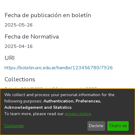
Fecha de publicación en boletín
2025-05-26
Fecha de Normativa
2025-04-16
URI
https://boletin.unc.edu.ar/handle/123456789/7926
Collections
Edición 001/2025 del 26 de mayo de 2025
We collect and process your personal information for the
following purposes:
Authentication, Preferences,
Acknowledgement and Statistics
.
To learn more, please read our
privacy policy
.
Universidad Nacional de Córdoba
Customize
Decline
That's ok