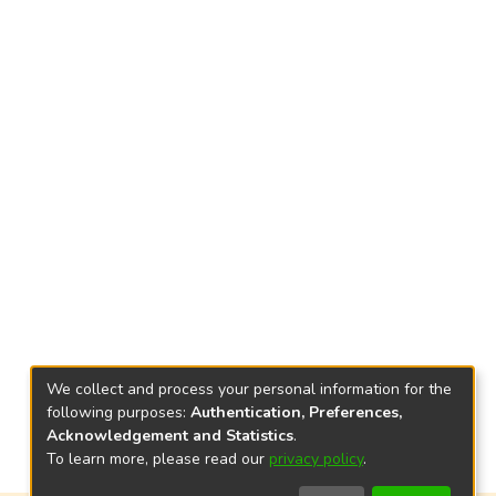
We collect and process your personal information for the
following purposes:
Authentication, Preferences,
Acknowledgement and Statistics
.
To learn more, please read our
privacy policy
.