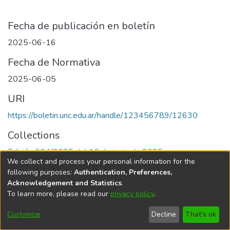
Fecha de publicación en boletín
2025-06-16
Fecha de Normativa
2025-06-05
URI
https://boletin.unc.edu.ar/handle/123456789/12630
Collections
Edición 004/2025 del 16 de junio de 2025
We collect and process your personal information for the
following purposes:
Authentication, Preferences,
Acknowledgement and Statistics
.
To learn more, please read our
privacy policy
.
Universidad Nacional de Córdoba
Customize
Decline
That's ok