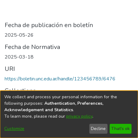
Fecha de publicación en boletín
2025-05-26
Fecha de Normativa
2025-03-18
URI
https://boletin.unc.edu.ar/handle/123456789/6476
Collections
We collect and process your personal information for the
Edición 001/2025 del 26 de mayo de 2025
following purposes:
Authentication, Preferences,
Acknowledgement and Statistics
.
To learn more, please read our
privacy policy
.
Universidad Nacional de Córdoba
Customize
Decline
That's ok