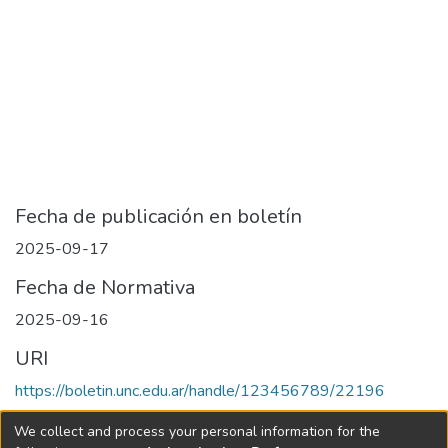
Fecha de publicación en boletín
2025-09-17
Fecha de Normativa
2025-09-16
URI
https://boletin.unc.edu.ar/handle/123456789/22196
Collections
We collect and process your personal information for the