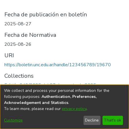
Fecha de publicación en boletín
2025-08-27
Fecha de Normativa
2025-08-26
URI
https://boletin.unc.edu.ar/handle/123456789/19670
Collections
Edición 042/2025 del 27 de agosto de 2025
We collect and process your personal information for the
following purposes:
Authentication, Preferences,
Acknowledgement and Statistics
.
To learn more, please read our
privacy policy
.
Universidad Nacional de Córdoba
Customize
Decline
That's ok