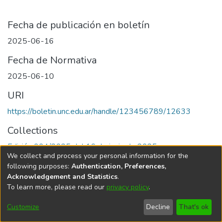
Fecha de publicación en boletín
2025-06-16
Fecha de Normativa
2025-06-10
URI
https://boletin.unc.edu.ar/handle/123456789/12633
Collections
Edición 004/2025 del 16 de junio de 2025
We collect and process your personal information for the
following purposes:
Authentication, Preferences,
Acknowledgement and Statistics
.
To learn more, please read our
privacy policy
.
Universidad Nacional de Córdoba
Customize
Decline
That's ok