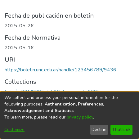
Fecha de publicación en boletín
2025-05-26
Fecha de Normativa
2025-05-16
URI
https://boletin.unc.edu.ar/handle/123456789/9436
Collections
Edición 001/2025 del 26 de mayo de 2025
We collect and process your personal information for the
following purposes:
Authentication, Preferences,
Acknowledgement and Statistics
.
To learn more, please read our
privacy policy
.
Universidad Nacional de Córdoba
Customize
Decline
That's ok