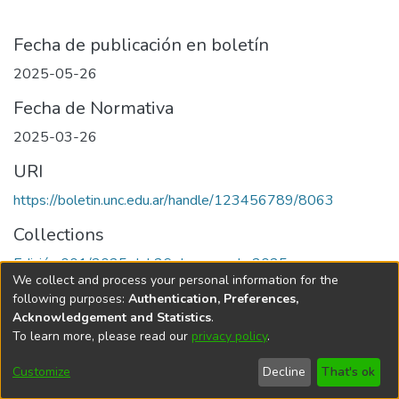
Fecha de publicación en boletín
2025-05-26
Fecha de Normativa
2025-03-26
URI
https://boletin.unc.edu.ar/handle/123456789/8063
Collections
Edición 001/2025 del 26 de mayo de 2025
We collect and process your personal information for the
following purposes:
Authentication, Preferences,
Acknowledgement and Statistics
.
To learn more, please read our
privacy policy
.
Universidad Nacional de Córdoba
Customize
Decline
That's ok