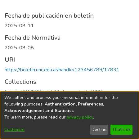
Fecha de publicación en boletín
2025-08-11
Fecha de Normativa
2025-08-08
URI
https://boletin.unc.edu.ar/handle/123456789/17831
Collections
Edición 031/2025 del 11 de agosto de 2025
We collect and process your personal information for the
following purposes:
Authentication, Preferences,
Acknowledgement and Statistics
.
To learn more, please read our
privacy policy
.
Universidad Nacional de Córdoba
Customize
Decline
That's ok