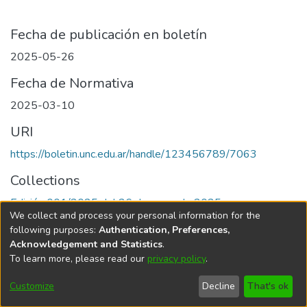
Fecha de publicación en boletín
2025-05-26
Fecha de Normativa
2025-03-10
URI
https://boletin.unc.edu.ar/handle/123456789/7063
Collections
Edición 001/2025 del 26 de mayo de 2025
We collect and process your personal information for the
following purposes:
Authentication, Preferences,
Acknowledgement and Statistics
.
To learn more, please read our
privacy policy
.
Universidad Nacional de Córdoba
Customize
Decline
That's ok