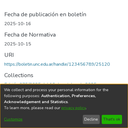
Fecha de publicación en boletín
2025-10-16
Fecha de Normativa
2025-10-15
URI
https://boletin.unc.edu.ar/handle/123456789/25120
Collections
Edición 075/2025 del 16 de octubre de 2025
We collect and process your personal information for the
following purposes:
Authentication, Preferences,
Acknowledgement and Statistics
.
To learn more, please read our
privacy policy
.
Universidad Nacional de Córdoba
Customize
Decline
That's ok