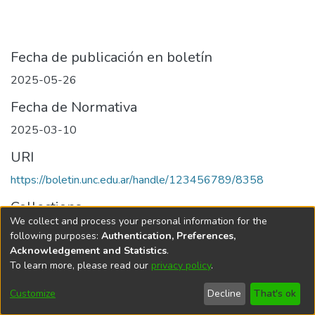
Fecha de publicación en boletín
2025-05-26
Fecha de Normativa
2025-03-10
URI
https://boletin.unc.edu.ar/handle/123456789/8358
Collections
We collect and process your personal information for the
Edición 001/2025 del 26 de mayo de 2025
following purposes:
Authentication, Preferences,
Acknowledgement and Statistics
.
To learn more, please read our
privacy policy
.
Universidad Nacional de Córdoba
Customize
Decline
That's ok