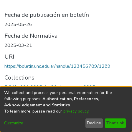
Fecha de publicación en boletín
2025-05-26
Fecha de Normativa
2025-03-21
URI
https://boletin.unc.edu.ar/handle/123456789/1289
Collections
Edición 001/2025 del 26 de mayo de 2025
We collect and process your personal information for the
following purposes:
Authentication, Preferences,
Acknowledgement and Statistics
.
To learn more, please read our
privacy policy
.
Universidad Nacional de Córdoba
Customize
Decline
That's ok