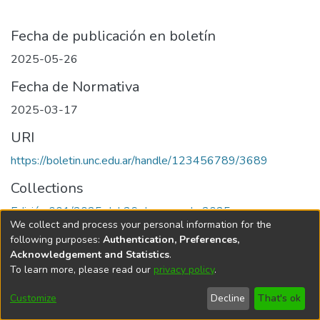
Fecha de publicación en boletín
2025-05-26
Fecha de Normativa
2025-03-17
URI
https://boletin.unc.edu.ar/handle/123456789/3689
Collections
Edición 001/2025 del 26 de mayo de 2025
We collect and process your personal information for the
following purposes:
Authentication, Preferences,
Acknowledgement and Statistics
.
To learn more, please read our
privacy policy
.
Universidad Nacional de Córdoba
Customize
Decline
That's ok