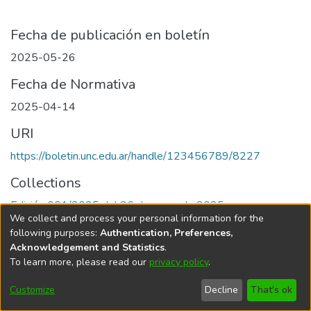
Fecha de publicación en boletín
2025-05-26
Fecha de Normativa
2025-04-14
URI
https://boletin.unc.edu.ar/handle/123456789/8227
Collections
Edición 001/2025 del 26 de mayo de 2025
We collect and process your personal information for the
following purposes:
Authentication, Preferences,
Acknowledgement and Statistics
.
To learn more, please read our
privacy policy
.
Universidad Nacional de Córdoba
Customize
Decline
That's ok