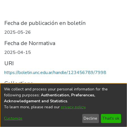
Fecha de publicación en boletín
2025-05-26
Fecha de Normativa
2025-04-15
URI
https://boletin.unc.edu.ar/handle/123456789/7998
Collections
We collect and process your personal information for the
Edición 001/2025 del 26 de mayo de 2025
following purposes:
Authentication, Preferences,
Acknowledgement and Statistics
.
To learn more, please read our
privacy policy
.
Universidad Nacional de Córdoba
Customize
Decline
That's ok