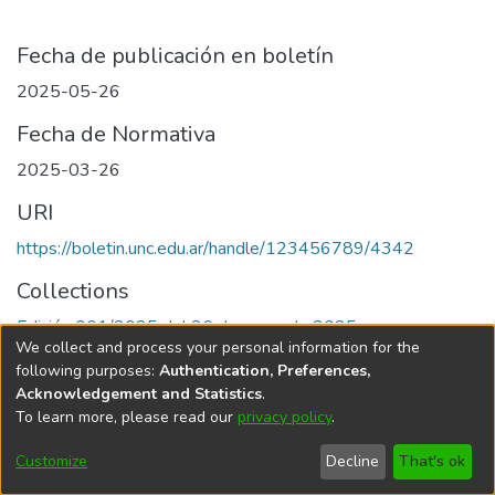
Fecha de publicación en boletín
2025-05-26
Fecha de Normativa
2025-03-26
URI
https://boletin.unc.edu.ar/handle/123456789/4342
Collections
Edición 001/2025 del 26 de mayo de 2025
We collect and process your personal information for the
following purposes:
Authentication, Preferences,
Acknowledgement and Statistics
.
To learn more, please read our
privacy policy
.
Universidad Nacional de Córdoba
Customize
Decline
That's ok