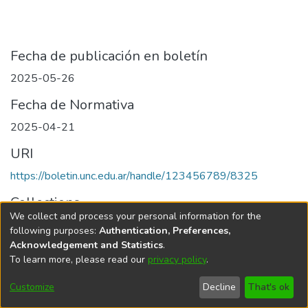
Fecha de publicación en boletín
2025-05-26
Fecha de Normativa
2025-04-21
URI
https://boletin.unc.edu.ar/handle/123456789/8325
Collections
We collect and process your personal information for the
Edición 001/2025 del 26 de mayo de 2025
following purposes:
Authentication, Preferences,
Acknowledgement and Statistics
.
To learn more, please read our
privacy policy
.
Universidad Nacional de Córdoba
Customize
Decline
That's ok