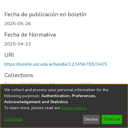
Fecha de publicación en boletín
2025-05-26
Fecha de Normativa
2025-04-22
URI
https://boletin.unc.edu.ar/handle/123456789/3405
Collections
Edición 001/2025 del 26 de mayo de 2025
We collect and process your personal information for the
following purposes:
Authentication, Preferences,
Acknowledgement and Statistics
.
To learn more, please read our
privacy policy
.
Universidad Nacional de Córdoba
Customize
Decline
That's ok