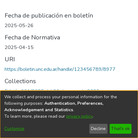
Fecha de publicación en boletín
2025-05-26
Fecha de Normativa
2025-04-15
URI
https://boletin.unc.edu.ar/handle/123456789/8977
Collections
Edición 001/2025 del 26 de mayo de 2025
We collect and process your personal information for the
following purposes:
Authentication, Preferences,
Acknowledgement and Statistics
.
To learn more, please read our
privacy policy
.
Universidad Nacional de Córdoba
Customize
Decline
That's ok